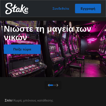
Συνδεθείτε
Εγγραφή
Νιώστε τη μαγεία των
νικών
Παίξε τώρα
Σπίτι
Χωρίς μπόνους κατάθεσης