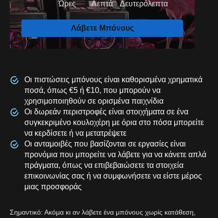
Ώρες
Λεπτά
Δευτερόλεπτα
Λάβετε Μπόνους
Οι πιστώσεις μπόνους είναι καθορισμένα χρηματικά
ποσά, όπως €5 ή €10, που μπορούν να
χρησιμοποιηθούν σε ορισμένα παιχνίδια
Οι δωρεάν περιστροφές είναι στοιχήματα σε ένα
συγκεκριμένο κουλοχέρη με όρια στο πόσα μπορείτε
να κερδίσετε ή να μετατρέψετε
Οι ανταμοιβές που βασίζονται σε εργασίες είναι
προνόμια που μπορείτε να λάβετε για να κάνετε απλά
πράγματα, όπως να επιβεβαιώσετε τα στοιχεία
επικοινωνίας σας ή να συμφωνήσετε να είστε μέρος
μιας προσφοράς
Σημαντικό: Ακόμα κι αν λάβετε ένα μπόνους χωρίς κατάθεση,