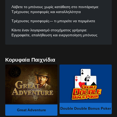
Λάβετε το μπόνους χωρίς κατάθεση στο ποντάρισμα:
Τρέχουσες προσφορές και καταλληλότητα
Τρέχουσες προσφορές— τι μπορείτε να περιμένετε
Κάντε έναν λογαριασμό στοιχήματος γρήγορα:
Εγγραφείτε, επαλήθευση και ενεργοποίηση μπόνους
Εύκολο να εγγραφείτε
Ταυτοποίηση
Κορυφαία Παιχνίδια
Οι απαιτήσεις στοιχηματισμού, το στάθμιση παιχνιδιών
και το μέγιστο ποσό εξαργύρωσης για ένα μπόνους
χωρίς κατάθεση στο καζίνο στοιχημάτων
Απαιτούμενο Στοίχημα (πόσα Πρέπει να Ποντάρετε)
Στάθμιση παιχνιδιού
Μέγιστη εξαργύρωση
Double Double Bonus Poker
Το Bitcoin και οι τοπικές πληρωμές, τα ελάχιστα και τα
Great Adventure
τέλη είναι μόνο μερικές από τις επιλογές κατάθεσης στο