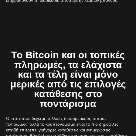
επιβραδύνουν τη διαδικασία απόσυρσης κερδών μπόνους.
Το Bitcoin και οι τοπικές
πληρωμές, τα ελάχιστα
και τα τέλη είναι μόνο
μερικές από τις επιλογές
κατάθεσης στο
ποντάρισμα
Ο ιστότοπος δέχεται πολλούς διαφορετικούς τύπους
πληρωμών, αλλά το κρυπτονόμισμα είναι το πιο δημοφιλές
επειδή επιτρέπει γρήγορες καταθέσεις και ενημερώσεις
υπολοίπου. Εάν θέλετε να λάβετε ένα μπόνους χωρίς κατάθεση