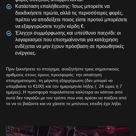
Κατάσταση επαλήθευσης: Ίσως μπορείτε να
διεκδικήσετε πρώτα, αλλά τις περισσότερες φορές,
πρέπει να αποδείξετε ποιος είστε προτού μπορέσετε
να εξαργυρώσετε τυχόν κέρδη €.
Έλεγχοι συμμόρφωσης και υπεύθυνο παιχνίδι: οι
λογαριασμοί που επισημαίνονται για κατάχρηση
ενδέχεται να μην έχουν πρόσβαση σε προωθητικές
ενέργειες.
Πριν ξεκινήσετε το στοίχημα, αναζητήστε τρεις σημαντικούς
αριθμούς στους όρους προσφοράς: την απαίτηση
στοιχηματισμού, τη μέγιστη εξαργύρωση (δεν μπορεί να
υπερβαίνει το €100) και την ημερομηνία λήξης (. 24 ώρες ή 7
ημέρες). Η προσφορά παραλείπεται καλύτερα αν κάποιο από
αυτά δεν ταιριάζει με τον τρόπο που σας αρέσει να παίζετε από
το να το βιάζεστε και να χάσετε το μπόνους επειδή έχει λήξει.