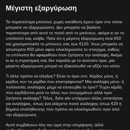
Μέγιστη εξαργύρωση
Τα περισσότερα μπόνους χωρίς κατάθεση έχουν όριο στο πόσα
μπορείτε να εξαργυρώσετε. Δεν μπορείτε να βγάλετε
περισσότερο από αυτό το ποσό από το μπόνους, ακόμα κι αν το
υπόλοιπό σας ανέβει. Πείτε ότι η μέγιστη εξαργύρωση είναι €50
και χρησιμοποιείτε το μπόνους σας έως €120. Ίσως μπορείτε να
αποσύρετε €50 μόνο αφού ολοκληρώσετε το στοίχημα, καθώς
τα υπόλοιπα θα αφαιρεθούν όταν ζητήσετε την ανάληψη. Ακόμα
κι αν η στρατηγική σας δεν ταιριάζει με το ανώτατο όριο, μια
μέγιστη εξαργύρωση μπορεί να εξακολουθεί να αξίζει τον κόπο.
Τι άλλο πρέπει να ελέγξεις? Είναι το όριο στο: Κέρδος μόνο, ή
κέρδος συν τα μερίδια που επιστρέφονται? Μία ανάληψη μόνο, ή
πολλαπλές αναλήψεις μέχρι να επιτευχθεί το όριο? Τυχόν κέρδη
που κερδίζονται μετά το τέλος των στοιχημάτων αλλά πριν
ζητήσετε ανάληψη? Τέλος, δείτε εάν υπάρχουν άλλες απαιτήσεις
για αναλήψεις, όπως ένα ελάχιστο ποσό ανάληψης όπως €20 ή
βήματα επαλήθευσης που πρέπει να ολοκληρωθούν πριν από
την εξαργύρωση.
Αυτά συμβαίνουν όλη την ώρα στην επιχείρηση, αλλά