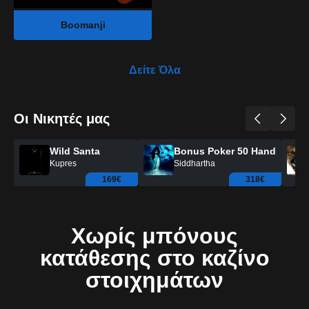
Boomanji
Δείτε Όλα
Οι Νικητές μας
Wild Santa
Bonus Poker 50 Hand
Kupres
Siddhartha
169€
318€
Χωρίς μπόνους
κατάθεσης στο καζίνο
στοιχημάτων