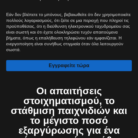
Εάν δεν βλέπετε το μπόνους, βεβαιωθείτε ότι δεν χρησιμοποιείτε
πολλούς λογαριασμούς, ότι ζείτε σε μια περιοχή που πληροί τις
προϋποθέσεις, ότι η διεύθυνση ηλεκτρονικού ταχυδρομείου σας
είναι σωστή και ότι έχετε ολοκληρώσει τυχόν απαιτούμενα
βήματα, όπως η επαλήθευση τηλεφώνου εάν εμφανίζεται. Η
ενεργοποίηση είναι συνήθως στιγμιαία όταν όλα λειτουργούν
σωστά.
Εγγραφείτε τώρα
Οι απαιτήσεις
στοιχηματισμού, το
στάθμιση παιχνιδιών και
το μέγιστο ποσό
εξαργύρωσης για ένα