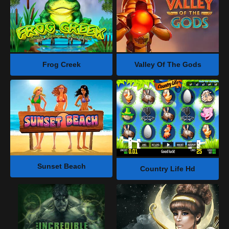
Frog Creek
Valley Of The Gods
Sunset Beach
Country Life Hd