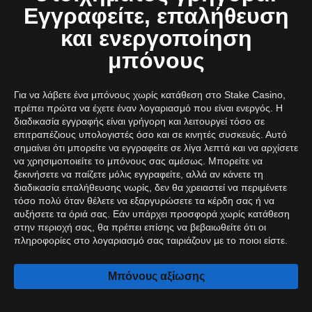
Εγγραφείτε, επαλήθευση
και ενεργοποίηση
μπόνους
Για να λάβετε ένα μπόνους χωρίς κατάθεση στο Stake Casino,
πρέπει πρώτα να έχετε έναν λογαριασμό που είναι ενεργός. Η
διαδικασία εγγραφής είναι γρήγορη και λειτουργεί τόσο σε
επιτραπέζιους υπολογιστές όσο και σε κινητές συσκευές. Αυτό
σημαίνει ότι μπορείτε να εγγραφείτε σε λίγα λεπτά και να αρχίσετε
να χρησιμοποιείτε το μπόνους σας αμέσως. Μπορείτε να
ξεκινήσετε να παίζετε μόλις εγγραφείτε, αλλά αν κάνετε τη
διαδικασία επαλήθευσης νωρίς, δεν θα χρειαστεί να περιμένετε
τόσο πολύ όταν θέλετε να εξαργυρώσετε τα κέρδη σας ή να
αυξήσετε τα όριά σας. Εάν υπάρχει προσφορά χωρίς κατάθεση
στην περιοχή σας, θα πρέπει επίσης να βεβαιωθείτε ότι οι
πληροφορίες στο λογαριασμό σας ταιριάζουν με το ποιοι είστε.
Μπόνους αξίωσης