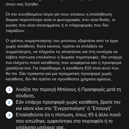
όπου σας ζητηθεί.
Οι πιο συνηθισμένοι λόγοι για τους οποίους η επαλήθευση
διαρκεί περισσότερο είναι οι φωτογραφίες που είναι θολές, οι
γωνίες που είναι αποκομμένες ή οι πληροφορίες που δεν
ταιριάζουν.
Ο τρόπος ενεργοποίησης του μπόνους εξαρτάται από το έργο
χωρίς κατάθεση. Κατά κανόνα, πρέπει να επιλέξετε να
συμμετάσχετε, να πληροίτε τις απαιτήσεις και στη συνέχεια να
λάβετε πίστωση υπολοίπου ή δωρεάν περιστροφές. Θα υπάρχει
ένα ελάχιστο ποσό κατάθεσης που αναφέρεται εάν η προσφορά
χρειάζεται ένα. Για παράδειγμα, η κατάθεση €10 είναι αυτό που
θα πει. Εάν πρόκειται για μια πραγματική προσφορά χωρίς
κατάθεση, δεν θα πρέπει να προσθέσετε χρήματα αμέσως.
Ανοίξτε την περιοχή Μπόνους ή Προσφορές μετά τη
σύνδεση.
Εάν υπάρχει προσφορά χωρίς κατάθεση, βρείτε την
και κάντε κλικ στο "Ενεργοποίηση" ή "Επιλογή"
Επαληθεύστε ότι η πίστωση, όπως €5 ή άλλο ποσό
που ειπώθηκε, εμφανίστηκε στο πορτοφόλι ή το
υπόλοιπο μπόνους σας.